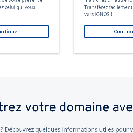
t de votre présence
mais chez un autre fo
ez celui qui vous
Transférez facilemen
vers IONOS !
ontinuer
Continu
trez votre domaine av
 Découvrez quelques informations utiles pour vo