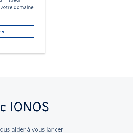
urnisseur ?
t votre domaine
er
ec IONOS
us aider à vous lancer.